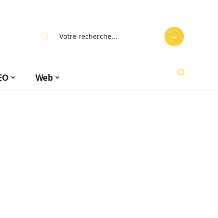
EO
Web