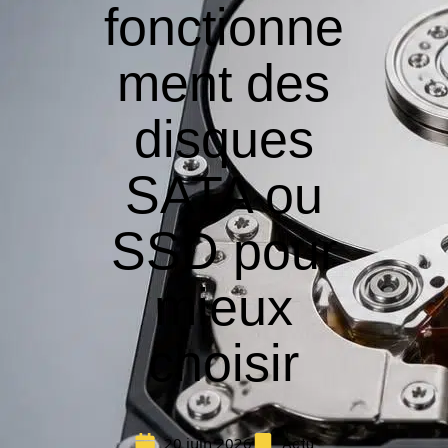
fonctionne
ment des
disques
SATA ou
SSD pour
mieux
choisir
20 juin 2026
Actu