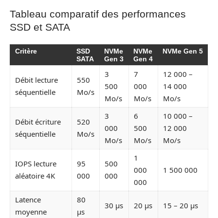
Tableau comparatif des performances
SSD et SATA
Critère
SSD
NVMe
NVMe
NVMe Gen 5
SATA
Gen 3
Gen 4
3
7
12 000 –
Débit lecture
550
500
000
14 000
séquentielle
Mo/s
Mo/s
Mo/s
Mo/s
3
6
10 000 –
Débit écriture
520
000
500
12 000
séquentielle
Mo/s
Mo/s
Mo/s
Mo/s
1
IOPS lecture
95
500
000
1 500 000
aléatoire 4K
000
000
000
Latence
80
30 µs
20 µs
15 – 20 µs
moyenne
µs