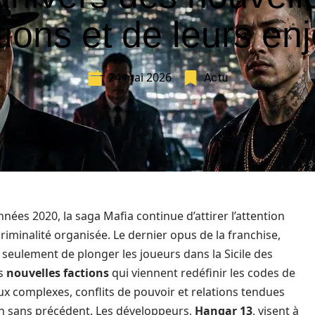
tions et de leurs en
24 mai 2026
Actu
ées 2020, la saga Mafia continue d’attirer l’attention
riminalité organisée. Le dernier opus de la franchise,
seulement de plonger les joueurs dans la Sicile des
es
nouvelles factions
qui viennent redéfinir les codes de
eux complexes, conflits de pouvoir et relations tendues
on sans précédent. Les développeurs,
Hangar 13
, visent à