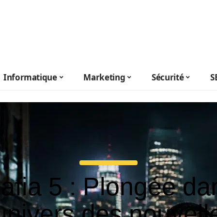
Informatique
Marketing
Sécurité
S
afia 5 : Plongée da
’univers des nouvell