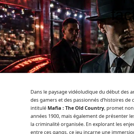
fac
Dans le paysage vidéoludique du début des ann
des gamers et des passionnés d’histoires de c
intitulé
Mafia : The Old Country
, promet non 
années 1900, mais également de présenter l
la criminalité organisée. En explorant les enj
entre ces gangs, ce jeu incarne une immersi