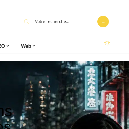
EO
Web
ns
es