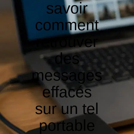
savoir
comment
retrouver
des
messages
effacés
sur un tel
portable