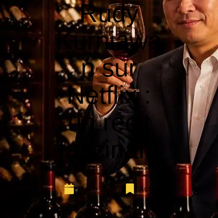
Rudy
Kurniawa
n sur
Netflix :
un récit
fascinant
9 juin 2026
Actu