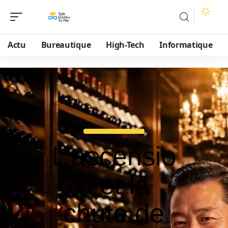
Actu
Bureautique
High-Tech
Informatique
L’ascensio
n et la
chute de