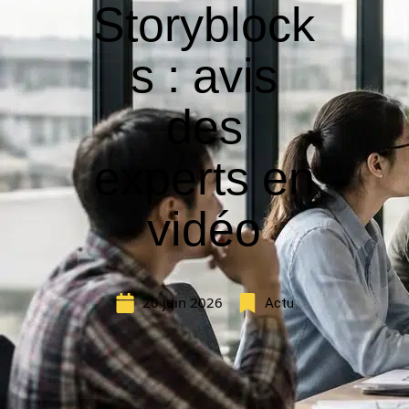
Storyblock
s : avis
des
experts en
vidéo
20 juin 2026
Actu