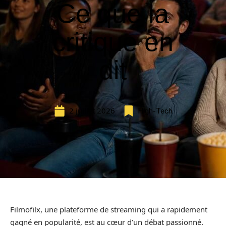
Ce que la
critique en
dit
2 juillet 2026
High-Tech
Filmofilx, une plateforme de streaming qui a rapidement
gagné en popularité, est au cœur d’un débat passionné.