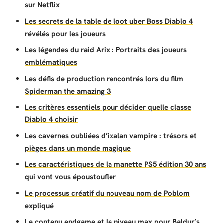
sur Netflix
Les secrets de la table de loot uber Boss Diablo 4
révélés pour les joueurs
Les légendes du raid Arix : Portraits des joueurs
emblématiques
Les défis de production rencontrés lors du film
Spiderman the amazing 3
Les critères essentiels pour décider quelle classe
Diablo 4 choisir
Les cavernes oubliées d’ixalan vampire : trésors et
pièges dans un monde magique
Les caractéristiques de la manette PS5 édition 30 ans
qui vont vous époustoufler
Le processus créatif du nouveau nom de Poblom
expliqué
Le contenu endgame et le niveau max pour Baldur’s