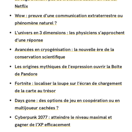
Netflix
Wow : preuve d’une communication extraterrestre ou
phénomène naturel ?
L’univers en 3 dimensions : les physiciens s’approchent
d’une réponse
Avancées en cryogénisation : la nouvelle ère de la
conservation scientifique
Les origines mythiques de l’expression ouvrir la Boîte
de Pandore
Fortnite : localiser la loupe sur l’écran de chargement
de la carte au trésor
Days gone : des options de jeu en coopération ou en
multijoueur cachées ?
Cyberpunk 2077 : atteindre le niveau maximal et
gagner de l’XP efficacement