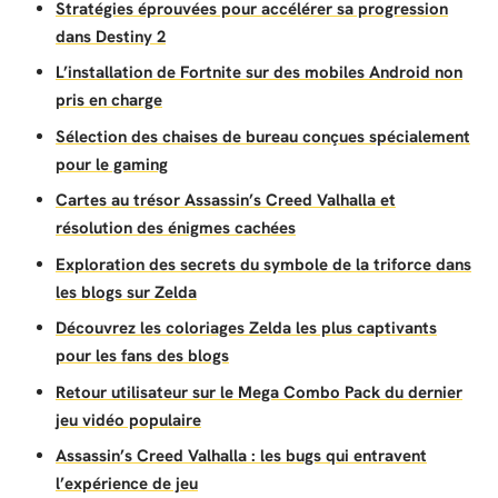
Stratégies éprouvées pour accélérer sa progression
dans Destiny 2
L’installation de Fortnite sur des mobiles Android non
pris en charge
Sélection des chaises de bureau conçues spécialement
pour le gaming
Cartes au trésor Assassin’s Creed Valhalla et
résolution des énigmes cachées
Exploration des secrets du symbole de la triforce dans
les blogs sur Zelda
Découvrez les coloriages Zelda les plus captivants
pour les fans des blogs
Retour utilisateur sur le Mega Combo Pack du dernier
jeu vidéo populaire
Assassin’s Creed Valhalla : les bugs qui entravent
l’expérience de jeu