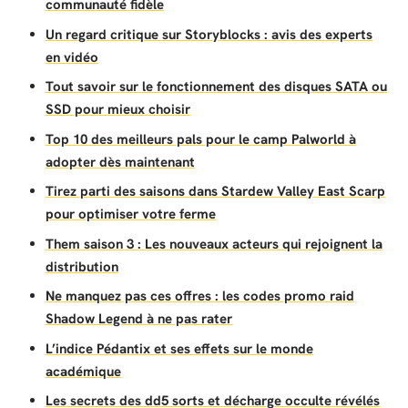
communauté fidèle
Un regard critique sur Storyblocks : avis des experts
en vidéo
Tout savoir sur le fonctionnement des disques SATA ou
SSD pour mieux choisir
Top 10 des meilleurs pals pour le camp Palworld à
adopter dès maintenant
Tirez parti des saisons dans Stardew Valley East Scarp
pour optimiser votre ferme
Them saison 3 : Les nouveaux acteurs qui rejoignent la
distribution
Ne manquez pas ces offres : les codes promo raid
Shadow Legend à ne pas rater
L’indice Pédantix et ses effets sur le monde
académique
Les secrets des dd5 sorts et décharge occulte révélés