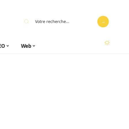
EO
Web