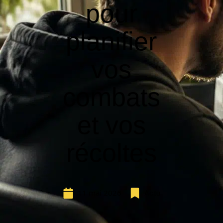
pour
planifier
vos
combats
et vos
récoltes
11 mai 2026
Actu