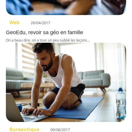
Web
26/04/2017
GeoEdu, revoir sa géo en famille
On a beau dire, on a tous un peu oublié les leçons
…
Bureautique
09/08/2017