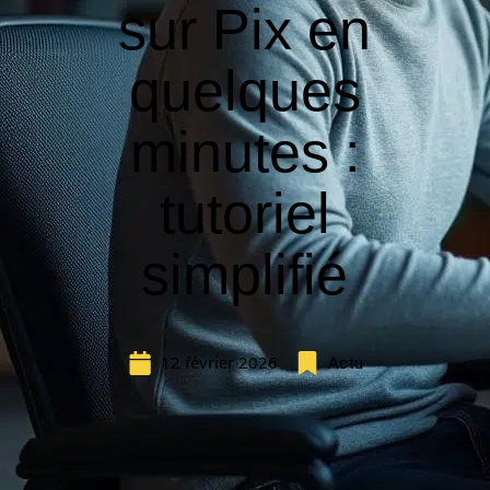
sur Pix en
quelques
minutes :
tutoriel
simplifié
12 février 2026
Actu