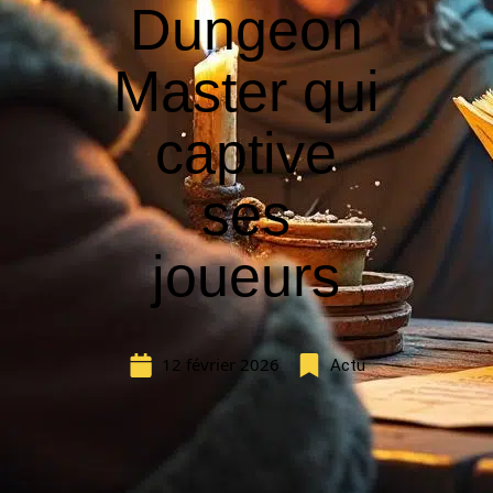
Dungeon
Master qui
captive
ses
joueurs
12 février 2026
Actu