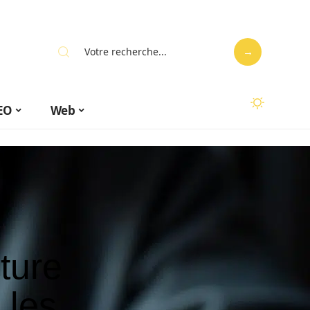
EO
Web
ture
 les