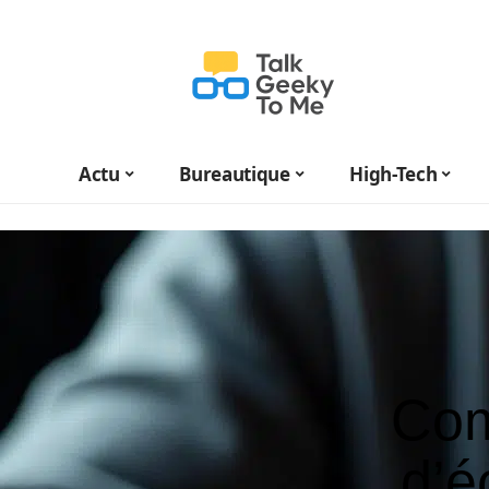
Actu
Bureautique
High-Tech
Com
d’é