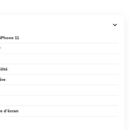
 iPhone 11
r
lité
ère
re d’écran