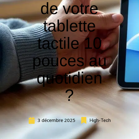
de votre
tablette
tactile 10
pouces au
quotidien
?
3 décembre 2025
High-Tech