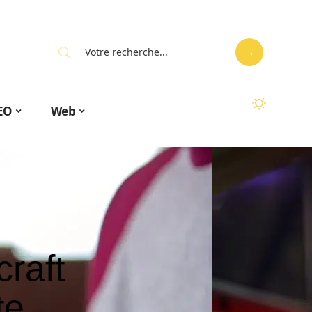
EO
Web
raft
te