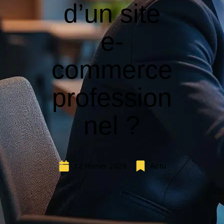
d’un site
e-
commerce
profession
nel ?
12 février 2026
Actu