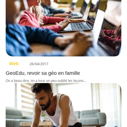
Web
26/04/2017
GeoEdu, revoir sa géo en famille
On a beau dire, on a tous un peu oublié les leçons
…