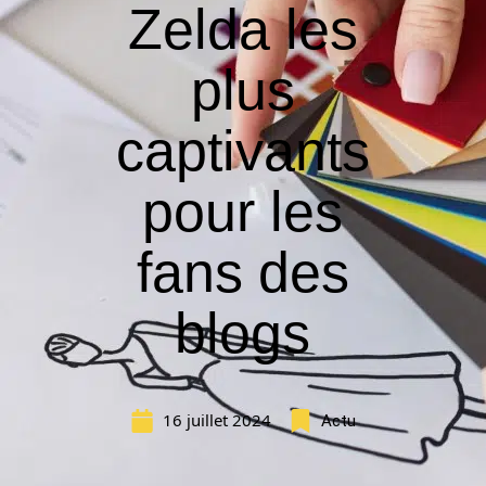
Zelda les
plus
captivants
pour les
fans des
blogs
16 juillet 2024
Actu