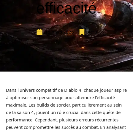
efficacité
15 mars 2026
Actu
Dans l’univers compétitif de Diablo 4, chaque joueur aspire
à optimiser son personnage pour atteindre l’efficacité
maximale. Les builds de sorcier, particulièrement au sein
de la saison 4, jouent un rôle crucial dans cette quête de
performance. Cependant, plusieurs erreurs récurrentes
peuvent compromettre les succès au combat. En analysant