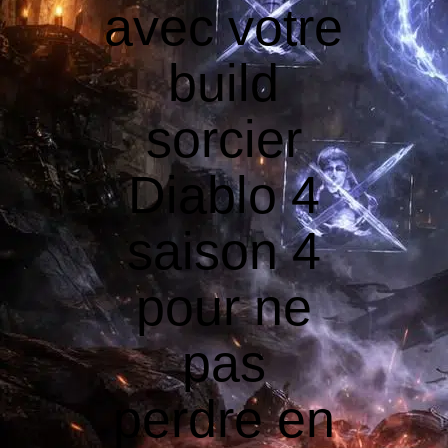
avec votre
build
sorcier
Diablo 4
saison 4
pour ne
pas
perdre en