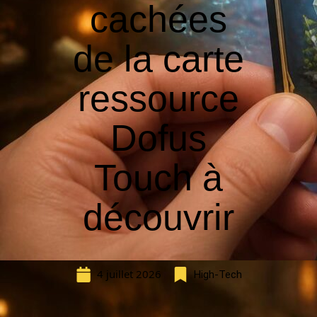
cachées
de la carte
ressource
Dofus
Touch à
découvrir
4 juillet 2026
High-Tech