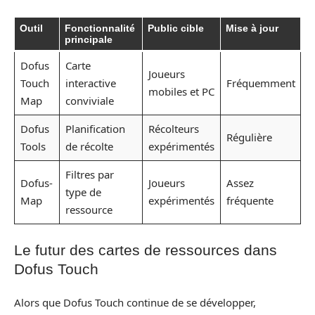
Outil
Fonctionnalité
Public cible
Mise à jour
principale
Dofus
Carte
Joueurs
Touch
interactive
Fréquemment
mobiles et PC
Map
conviviale
Dofus
Planification
Récolteurs
Régulière
Tools
de récolte
expérimentés
Filtres par
Dofus-
Joueurs
Assez
type de
Map
expérimentés
fréquente
ressource
Le futur des cartes de ressources dans
Dofus Touch
Alors que Dofus Touch continue de se développer,