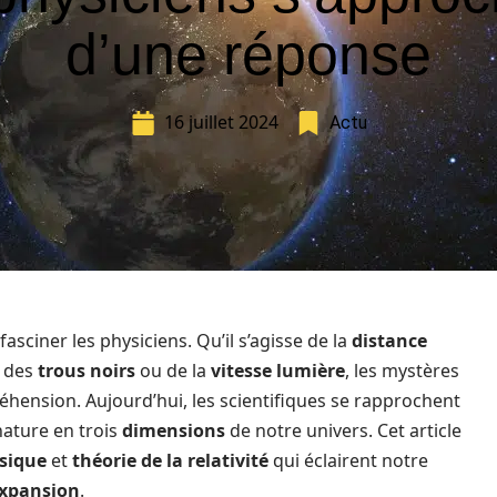
d’une réponse
16 juillet 2024
Actu
fasciner les physiciens. Qu’il s’agisse de la
distance
 des
trous noirs
ou de la
vitesse lumière
, les mystères
éhension. Aujourd’hui, les scientifiques se rapprochent
nature en trois
dimensions
de notre univers. Cet article
sique
et
théorie de la relativité
qui éclairent notre
xpansion
.