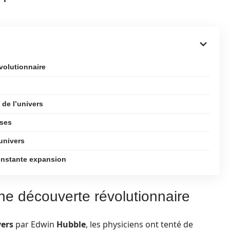
volutionnaire
de l’univers
nses
univers
onstante expansion
une découverte révolutionnaire
vers
par Edwin
Hubble
, les physiciens ont tenté de