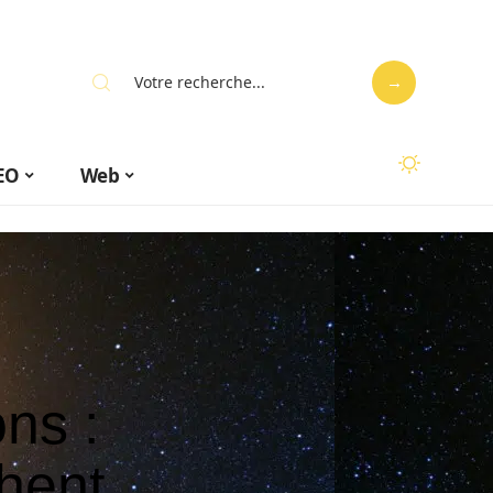
EO
Web
ns :
chent