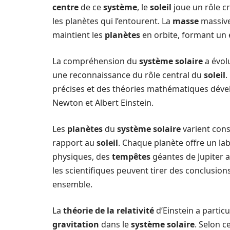
centre
de ce
système
, le
soleil
joue un rôle c
les planètes qui l’entourent. La
masse
massiv
maintient les
planètes
en orbite, formant un é
La compréhension du
système solaire
a évol
une reconnaissance du rôle central du
soleil
.
précises et des théories mathématiques déve
Newton et Albert Einstein.
Les
planètes
du
système solaire
varient con
rapport au
soleil
. Chaque planète offre un l
physiques, des
tempêtes
géantes de Jupiter 
les scientifiques peuvent tirer des conclusion
ensemble.
La
théorie de la relativité
d’Einstein a parti
gravitation
dans le
système solaire
. Selon c