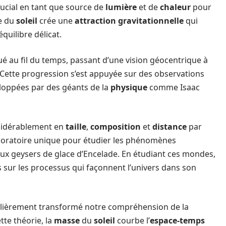
rucial en tant que source de
lumière
et de
chaleur
pour
e du
soleil
crée une
attraction gravitationnelle
qui
quilibre délicat.
ué au fil du temps, passant d’une vision géocentrique à
 Cette progression s’est appuyée sur des observations
loppées par des géants de la
physique
comme Isaac
sidérablement en
taille
,
composition
et
distance
par
aboratoire unique pour étudier les phénomènes
aux geysers de glace d’Encelade. En étudiant ces mondes,
s sur les processus qui façonnent l’univers dans son
culièrement transformé notre compréhension de la
ette théorie, la
masse
du
soleil
courbe l’
espace-temps