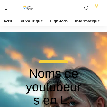
Actu
Bureautique
High-Tech
Informatique
Noms de
youtubeur
s en L :