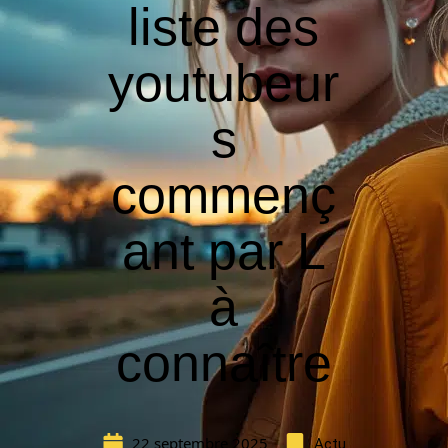
liste des
youtubeur
s
commenç
ant par L
à
connaître
22 septembre 2025
Actu