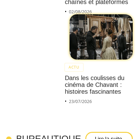
les
chaînes et plateformes
erreurs
02/08/2026
couran
tes
avec
un
logiciel
gratuit
ACTU
pour
Dans les coulisses du
un mot
cinéma de Chavant :
de
histoires fascinantes
passe
23/07/2026
pour
disque
dur
extern
BUREAUTIQUE
Lire la suite