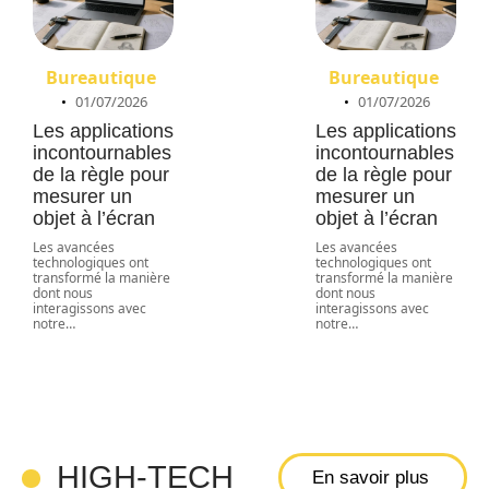
Bureautique
Bureautique
01/07/2026
01/07/2026
Les applications
Les applications
incontournables
incontournables
de la règle pour
de la règle pour
mesurer un
mesurer un
objet à l’écran
objet à l’écran
Les avancées
Les avancées
technologiques ont
technologiques ont
transformé la manière
transformé la manière
dont nous
dont nous
interagissons avec
interagissons avec
Comment
notre
…
notre
…
aller sur
internet avec
la PS5 pour
les fans de
gaming : Une
HIGH-TECH
En savoir plus