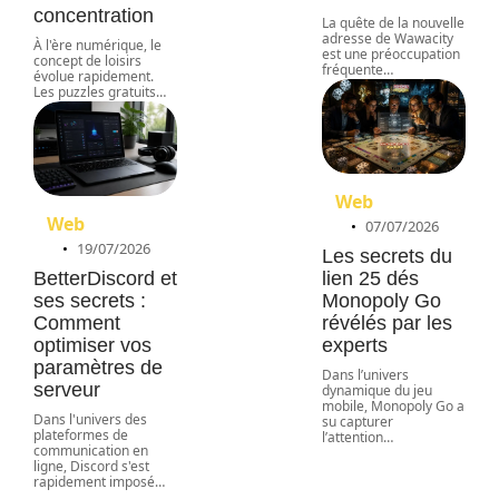
concentration
La quête de la nouvelle
adresse de Wawacity
À l'ère numérique, le
est une préoccupation
concept de loisirs
fréquente
…
évolue rapidement.
Les puzzles gratuits
…
Web
Web
07/07/2026
19/07/2026
Les secrets du
BetterDiscord et
lien 25 dés
ses secrets :
Monopoly Go
Comment
révélés par les
optimiser vos
experts
paramètres de
Dans l’univers
serveur
dynamique du jeu
mobile, Monopoly Go a
Dans l'univers des
su capturer
plateformes de
l’attention
…
communication en
ligne, Discord s'est
rapidement imposé
…