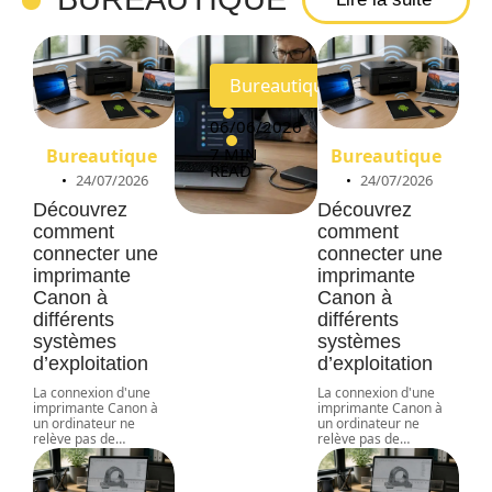
e
Bureautique
06/06/2026
7 MIN
Bureautique
Bureautique
READ
24/07/2026
24/07/2026
Découvrez
Découvrez
comment
comment
connecter une
connecter une
imprimante
imprimante
Canon à
Canon à
différents
différents
systèmes
systèmes
d’exploitation
d’exploitation
La connexion d'une
La connexion d'une
imprimante Canon à
imprimante Canon à
un ordinateur ne
un ordinateur ne
relève pas de
…
relève pas de
…