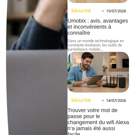
Sécurité
15/07/2026
Umobix : avis, avantages
et inconvénients à
connaître
Dans un monde technologique en
constante évolution, les outils de
surveillance mobile
…
Sécurité
14/07/2026
Trouver votre mot de
passe pour le
changement du wifi Alexa
n’a jamais été aussi
facile