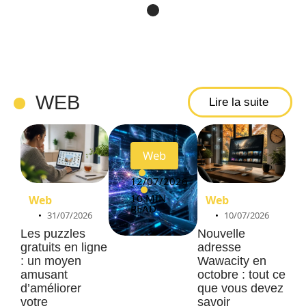
pour
découv
rir les
pages
rapide
WEB
Lire la suite
ment ?
Web
12/07/2026
10 MIN
Web
Web
READ
31/07/2026
10/07/2026
Les puzzles
Nouvelle
gratuits en ligne
adresse
: un moyen
Wawacity en
amusant
octobre : tout ce
d’améliorer
que vous devez
votre
savoir