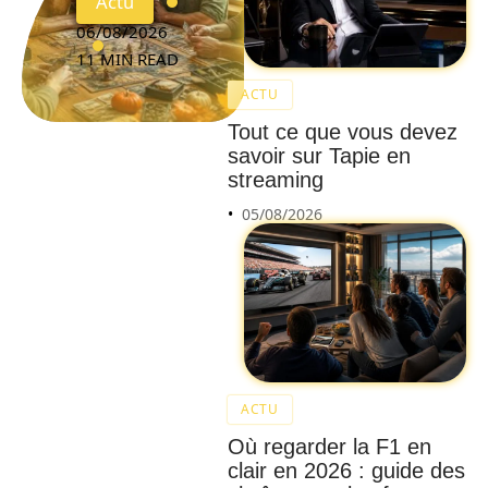
Actu
06/08/2026
11 MIN READ
ACTU
Tout ce que vous devez
savoir sur Tapie en
streaming
05/08/2026
ACTU
Où regarder la F1 en
Évitez
clair en 2026 : guide des