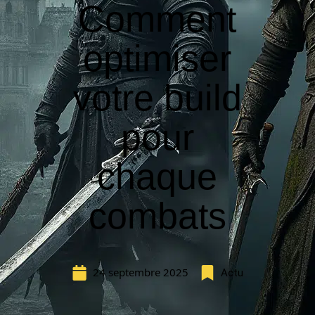
Comment
optimiser
votre build
pour
chaque
combats
24 septembre 2025
Actu