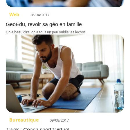
Web
26/04/2017
GeoEdu, revoir sa géo en famille
On a beau dire, on a tous un peu oublié les leçons
…
Bureautique
09/08/2017
Jiwok : Coach sportif virtuel