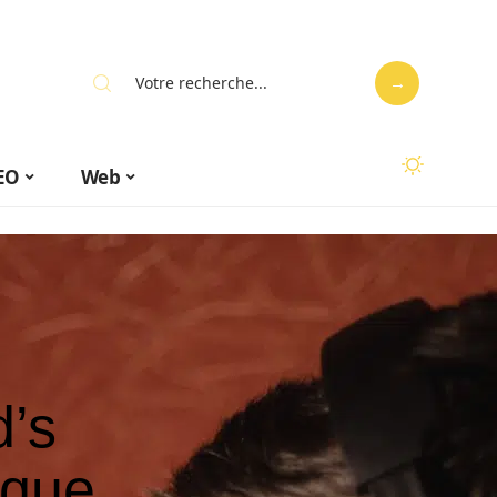
EO
Web
d’s
ique