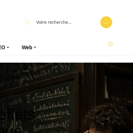
EO
Web
effets
que