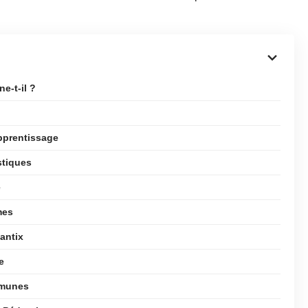
e-t-il ?
pprentissage
stiques
e
mes
antix
e
mmunes