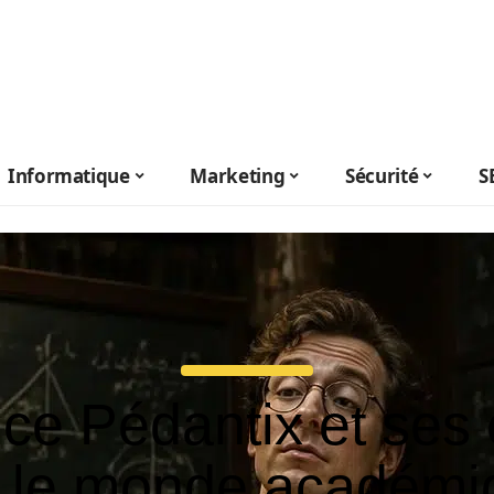
Informatique
Marketing
Sécurité
S
ice Pédantix et ses 
r le monde académi