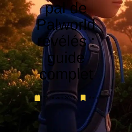
pal de
Palworld
révélés :
guide
complet
28 janvier 2025
Actu