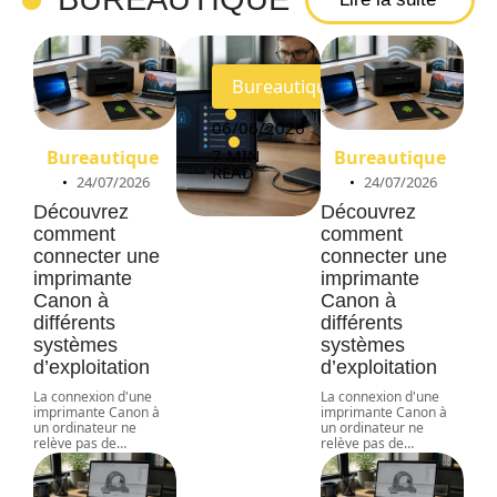
e
Bureautique
06/06/2026
7 MIN
Bureautique
Bureautique
READ
24/07/2026
24/07/2026
Découvrez
Découvrez
comment
comment
connecter une
connecter une
imprimante
imprimante
Canon à
Canon à
différents
différents
systèmes
systèmes
d’exploitation
d’exploitation
La connexion d'une
La connexion d'une
imprimante Canon à
imprimante Canon à
un ordinateur ne
un ordinateur ne
relève pas de
…
relève pas de
…