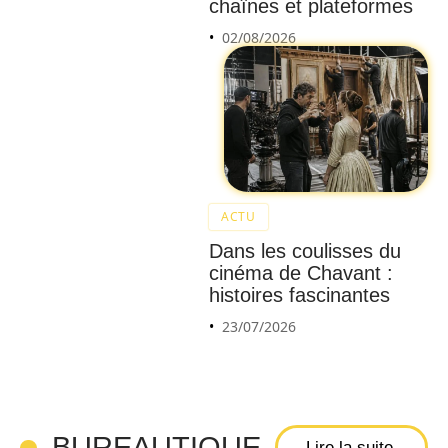
les
chaînes et plateformes
erreurs
02/08/2026
couran
tes
avec
un
logiciel
gratuit
ACTU
pour
Dans les coulisses du
un mot
cinéma de Chavant :
de
histoires fascinantes
passe
23/07/2026
pour
disque
dur
extern
BUREAUTIQUE
Lire la suite