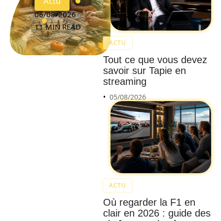
Actu
06/08/2026
11 MIN READ
ACTU
Tout ce que vous devez
savoir sur Tapie en
streaming
05/08/2026
ACTU
Où regarder la F1 en
Évitez
clair en 2026 : guide des