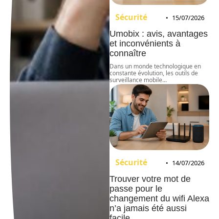
Sécurité
15/07/2026
Umobix : avis, avantages
et inconvénients à
connaître
Dans un monde technologique en
constante évolution, les outils de
surveillance mobile
…
Sécurité
14/07/2026
Trouver votre mot de
passe pour le
changement du wifi Alexa
n’a jamais été aussi
facile