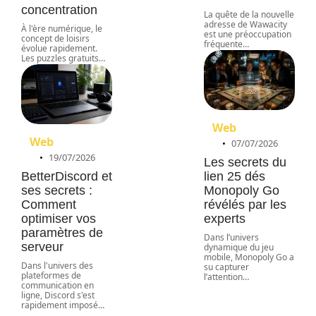
concentration
La quête de la nouvelle
adresse de Wawacity
À l'ère numérique, le
est une préoccupation
concept de loisirs
fréquente
…
évolue rapidement.
Les puzzles gratuits
…
Web
Web
07/07/2026
19/07/2026
Les secrets du
BetterDiscord et
lien 25 dés
ses secrets :
Monopoly Go
Comment
révélés par les
optimiser vos
experts
paramètres de
Dans l’univers
serveur
dynamique du jeu
mobile, Monopoly Go a
Dans l'univers des
su capturer
plateformes de
l’attention
…
communication en
ligne, Discord s'est
rapidement imposé
…