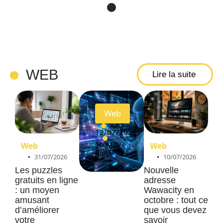
pour
découv
rir les
pages
rapide
WEB
Lire la suite
ment ?
Web
12/07/2026
10 MIN
Web
Web
READ
31/07/2026
10/07/2026
Les puzzles
Nouvelle
gratuits en ligne
adresse
: un moyen
Wawacity en
amusant
octobre : tout ce
d’améliorer
que vous devez
votre
savoir