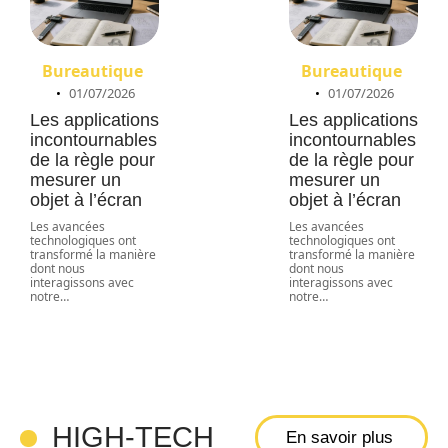
Bureautique
Bureautique
01/07/2026
01/07/2026
Les applications
Les applications
incontournables
incontournables
de la règle pour
de la règle pour
mesurer un
mesurer un
objet à l’écran
objet à l’écran
Les avancées
Les avancées
technologiques ont
technologiques ont
transformé la manière
transformé la manière
dont nous
dont nous
interagissons avec
interagissons avec
Comment
notre
…
notre
…
aller sur
internet avec
la PS5 pour
les fans de
gaming : Une
HIGH-TECH
En savoir plus