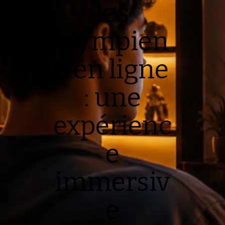
les
olympien
s en ligne
: une
expérienc
e
immersiv
e