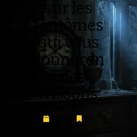
sur les
fantômes
qui vous
donneron
t des
frissons
12 juin 2026
Actu