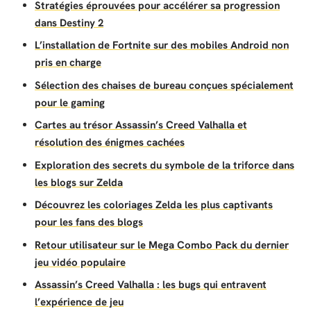
Stratégies éprouvées pour accélérer sa progression
dans Destiny 2
L’installation de Fortnite sur des mobiles Android non
pris en charge
Sélection des chaises de bureau conçues spécialement
pour le gaming
Cartes au trésor Assassin’s Creed Valhalla et
résolution des énigmes cachées
Exploration des secrets du symbole de la triforce dans
les blogs sur Zelda
Découvrez les coloriages Zelda les plus captivants
pour les fans des blogs
Retour utilisateur sur le Mega Combo Pack du dernier
jeu vidéo populaire
Assassin’s Creed Valhalla : les bugs qui entravent
l’expérience de jeu