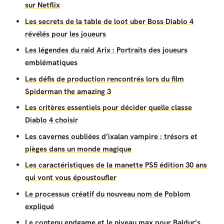
sur Netflix
Les secrets de la table de loot uber Boss Diablo 4
révélés pour les joueurs
Les légendes du raid Arix : Portraits des joueurs
emblématiques
Les défis de production rencontrés lors du film
Spiderman the amazing 3
Les critères essentiels pour décider quelle classe
Diablo 4 choisir
Les cavernes oubliées d’ixalan vampire : trésors et
pièges dans un monde magique
Les caractéristiques de la manette PS5 édition 30 ans
qui vont vous époustoufler
Le processus créatif du nouveau nom de Poblom
expliqué
Le contenu endgame et le niveau max pour Baldur’s