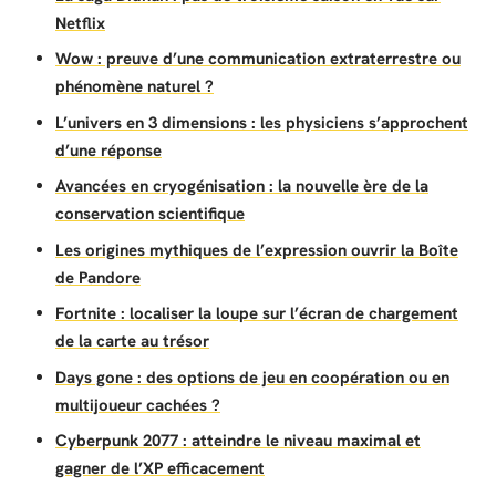
Netflix
Wow : preuve d’une communication extraterrestre ou
phénomène naturel ?
L’univers en 3 dimensions : les physiciens s’approchent
d’une réponse
Avancées en cryogénisation : la nouvelle ère de la
conservation scientifique
Les origines mythiques de l’expression ouvrir la Boîte
de Pandore
Fortnite : localiser la loupe sur l’écran de chargement
de la carte au trésor
Days gone : des options de jeu en coopération ou en
multijoueur cachées ?
Cyberpunk 2077 : atteindre le niveau maximal et
gagner de l’XP efficacement