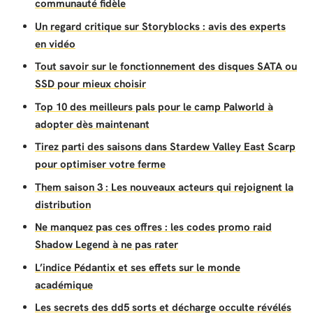
communauté fidèle
Un regard critique sur Storyblocks : avis des experts
en vidéo
Tout savoir sur le fonctionnement des disques SATA ou
SSD pour mieux choisir
Top 10 des meilleurs pals pour le camp Palworld à
adopter dès maintenant
Tirez parti des saisons dans Stardew Valley East Scarp
pour optimiser votre ferme
Them saison 3 : Les nouveaux acteurs qui rejoignent la
distribution
Ne manquez pas ces offres : les codes promo raid
Shadow Legend à ne pas rater
L’indice Pédantix et ses effets sur le monde
académique
Les secrets des dd5 sorts et décharge occulte révélés